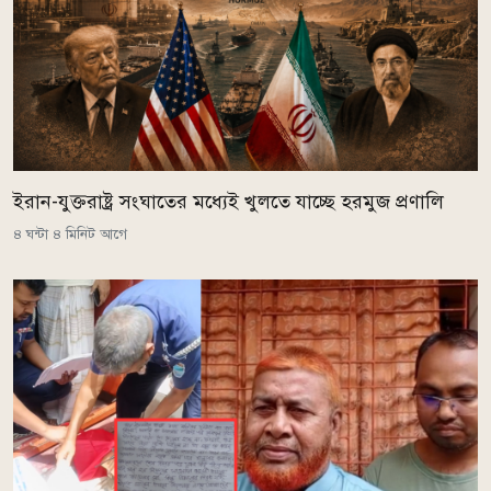
ইরান-যুক্তরাষ্ট্র সংঘাতের মধ্যেই খুলতে যাচ্ছে হরমুজ প্রণালি
৪ ঘন্টা ৪ মিনিট আগে