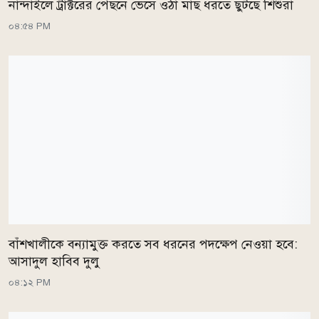
নান্দাইলে ট্রাক্টরের পেছনে ভেসে ওঠা মাছ ধরতে ছুটছে শিশুরা
০৪:৫৪ PM
বাঁশখালীকে বন্যামুক্ত করতে সব ধরনের পদক্ষেপ নেওয়া হবে:
আসাদুল হাবিব দুলু
০৪:১২ PM