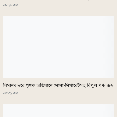
০৮:১৬ AM
বিমানবন্দরে পৃথক অভিযানে সোনা-সিগারেটসহ বিপুল পণ্য জব্দ
০৫:৩১ AM