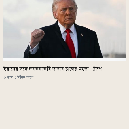
ইরানের সঙ্গে দরকষাকষি দাবার চালের মতো : ট্রাম্প
৩ ঘন্টা ৩ মিনিট আগে