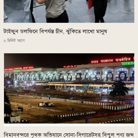
টাইফুন ডলফিনে বিপর্যস্ত চীন, ঝুঁকিতে লাখো মানুষ
০ মিনিট আগে
বিমানবন্দরে পৃথক অভিযানে সোনা-সিগারেটসহ বিপুল পণ্য জব্দ