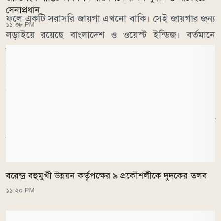
সেনাপ্রধান
ফলে একটি সরাসরি জায়গা এখনো বাকি। সেই জায়গার জন্য
১১:৩৮ PM
লড়াইয়ে রয়েছে বাংলাদেশ ও ওয়েস্ট ইন্ডিজ। বর্তমানে
র‌্যাংকিংয়ে বাংলাদেশ নবম এবং ওয়েস্ট ইন্ডিজ দশম
অবস্থানে রয়েছে।
৩০ সেপ্টেম্বর পর্যন্ত র‌্যাংকিংয়ে নিজেদের অবস্থান ধরে রাখতে
পারলে বাংলাদেশ সরাসরি বিশ্বকাপের মূলপর্বে জায়গা করে
নেবে। অন্যদিকে ওয়েস্ট ইন্ডিজকে বাংলাদেশকে টপকে শীর্ষ
নয় দলের মধ্যে ঢুকতে হবে।
বরেন্দ্র বহুমুখী উন্নয়ন কর্তৃপক্ষের ৯ প্রকৌশলীকে দুদকের তলব
১১:২০ PM