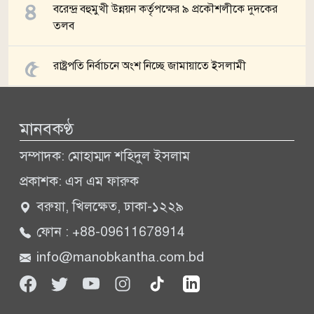
বরেন্দ্র বহুমুখী উন্নয়ন কর্তৃপক্ষের ৯ প্রকৌশলীকে দুদকের
তলব
রাষ্ট্রপতি নির্বাচনে অংশ নিচ্ছে জামায়াতে ইসলামী
সব খবর
মানবকণ্ঠ
সম্পাদক: মোহাম্মদ শহিদুল ইসলাম
প্রকাশক: এস এম ফারুক
বরুয়া, খিলক্ষেত, ঢাকা-১২২৯
ফোন : +88-09611678914
info@manobkantha.com.bd