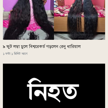
৯ ফুট লম্বা চুলে বিশ্বরেকর্ড গড়লেন রেনু ধারিয়াল
১ ঘন্টা ১ মিনিট আগে