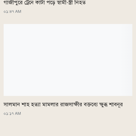
গাজীপুরে ট্রেনে কাটা পড়ে স্বামী-স্ত্রী নিহত
০১:৪৭ AM
সালমান শাহ হত্যা মামলার রাজসাক্ষীর বক্তব্যে ক্ষুব্ধ শাবনূর
০১:১৭ AM