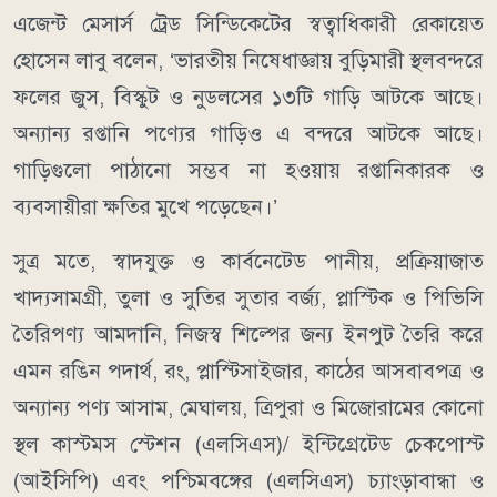
এজেন্ট মেসার্স ট্রেড সিন্ডিকেটের স্বত্বাধিকারী রেকায়েত
হোসেন লাবু বলেন, ‘ভারতীয় নিষেধাজ্ঞায় বুড়িমারী স্থলবন্দরে
ফলের জুস, বিস্কুট ও নুডলসের ১৩টি গাড়ি আটকে আছে।
অন্যান্য রপ্তানি পণ্যের গাড়িও এ বন্দরে আটকে আছে।
গাড়িগুলো পাঠানো সম্ভব না হওয়ায় রপ্তানিকারক ও
ব্যবসায়ীরা ক্ষতির মুখে পড়েছেন।’
সুত্র মতে, স্বাদযুক্ত ও কার্বনেটেড পানীয়, প্রক্রিয়াজাত
খাদ্যসামগ্রী, তুলা ও সুতির সুতার বর্জ্য, প্লাস্টিক ও পিভিসি
তৈরিপণ্য আমদানি, নিজস্ব শিল্পের জন্য ইনপুট তৈরি করে
এমন রঙিন পদার্থ, রং, প্লাস্টিসাইজার, কাঠের আসবাবপত্র ও
অন্যান্য পণ্য আসাম, মেঘালয়, ত্রিপুরা ও মিজোরামের কোনো
স্থল কাস্টমস স্টেশন (এলসিএস)/ ইন্টিগ্রেটেড চেকপোস্ট
(আইসিপি) এবং পশ্চিমবঙ্গের (এলসিএস) চ্যাংড়াবান্ধা ও