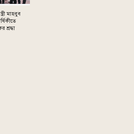
্রী মাহবুব
র্ষিকীতে
 শ্রদ্ধা