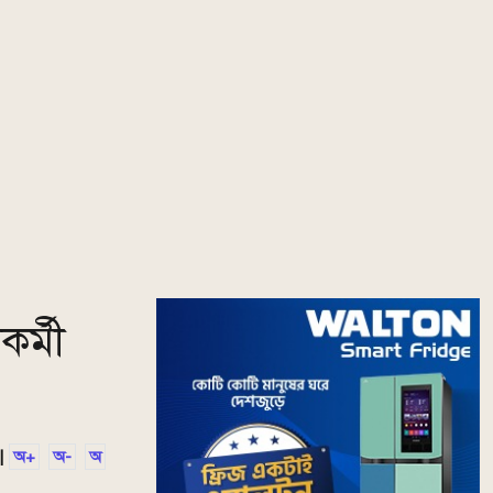
র্মী
|
অ+
অ-
অ