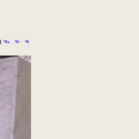
|
অ+
অ-
অ