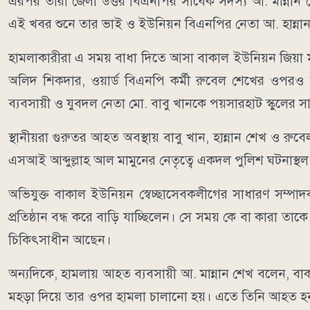
এরপর তারা জেলা উত্তর বিএনপির সাবেক সদস্য আ. মান্নান শ
এই খবর শুনে তার ভাই ও ইউনিয়ন বিএনপির নেতা আ. হান্না
হামলাকারীরা এ সময় বাধা দিতে আসা বাকাল ইউনিয়ন জিয়া ম
অলিদ শিকদার, ওয়ার্ড বিএনপি কর্মী রুবেল শেখের ওপরও
ব্যবসায়ী ও যুবদল নেতা মো. বাবু খানকে পয়সারহাট স্কুলের
স্থানীয়রা গুরুতর আহত অবস্থায় বাবু খান, হান্নান শেখ ও রুবে
এসআই আব্দুল্লাহ আল মামুনের নেতৃত্বে একদল পুলিশ ঘটনাস্থ
অভিযুক্ত বাকাল ইউনিয়ন স্বেচ্ছাসেবকলীগের সাধারণ সম্প
প্রতিষ্ঠান বন্ধ করে বাড়ি যাচ্ছিলেন। সে সময় কে বা কারা তা
চিকিৎসাধীন আছেন।
অন্যদিকে, হামলায় আহত ব্যবসায়ী আ. মান্নান শেখ বলেন, বাক
মহড়া দিয়ে তার ওপর হামলা চালানো হয়। এতে তিনি আহত 