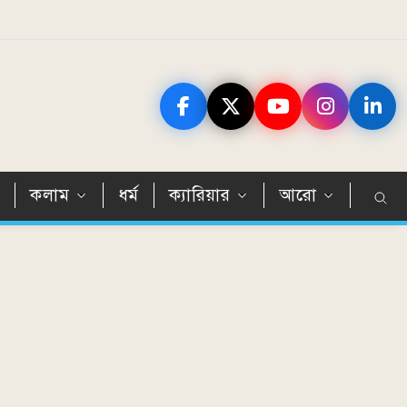
ন
কলাম
ধর্ম
ক্যারিয়ার
আরো