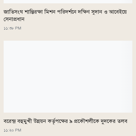
জাতিসংঘ শান্তিরক্ষা মিশন পরিদর্শনে দক্ষিণ সুদান ও আবেইয়ে
সেনাপ্রধান
১১:৩৮ PM
বরেন্দ্র বহুমুখী উন্নয়ন কর্তৃপক্ষের ৯ প্রকৌশলীকে দুদকের তলব
১১:২০ PM