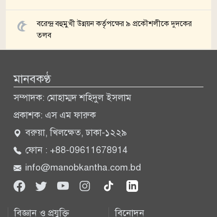
বরেন্দ্র বহুমুখী উন্নয়ন কর্তৃপক্ষের ৯ প্রকৌশলীকে দুদকের
তলব
সব খবর
মানবকণ্ঠ
সম্পাদক: মোহাম্মদ শহিদুল ইসলাম
প্রকাশক: এস এম ফারুক
বরুয়া, খিলক্ষেত, ঢাকা-১২২৯
ফোন : +88-09611678914
info@manobkantha.com.bd
বিজ্ঞান ও প্রযুক্তি
বিনোদন