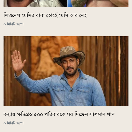
লিওনেল মেসির বাবা হোর্হে মেসি আর নেই
০ মিনিট আগে
বন্যায় ক্ষতিগ্রস্ত ৫০০ পরিবারকে ঘর দিচ্ছেন সালমান খান
০ মিনিট আগে