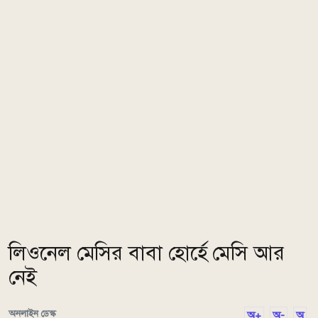
লিওনেল মেসির বাবা হোর্হে মেসি আর
নেই
অনলাইন ডেস্ক
অ+
অ-
অ