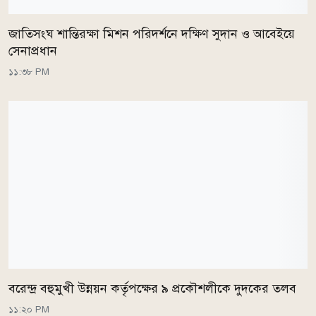
জাতিসংঘ শান্তিরক্ষা মিশন পরিদর্শনে দক্ষিণ সুদান ও আবেইয়ে
সেনাপ্রধান
১১:৩৮ PM
বরেন্দ্র বহুমুখী উন্নয়ন কর্তৃপক্ষের ৯ প্রকৌশলীকে দুদকের তলব
১১:২০ PM