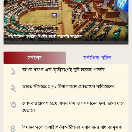
বাংলাদেশ জাতীয় সংসদ হতে সরাসরি সম্প্রচার
সর্বশেষ
সর্বাধিক পঠিত
ব্যাংক ঋণের এক-তৃতীয়াংশই চুরি হয়েছে: গভর্নর
ভারত সীমান্তে ২৫০ চীনা কামান মোতায়েন পাকিস্তানের
সোমবার প্রকাশ হচ্ছে এসএসসি ও সমমানের ফল, জানা যাবে
যেভাবে
বিমানবন্দরে ভিআইপি-সিআইপিসহ সবার জন্য বাধ্যতামূলক