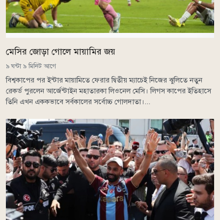
মেসির জোড়া গোলে মায়ামির জয়
৯ ঘন্টা ৯ মিনিট আগে
বিশ্বকাপের পর ইন্টার মায়ামিতে ফেরার দ্বিতীয় ম্যাচেই নিজের ঝুলিতে নতুন
রেকর্ড পুরলেন আর্জেন্টাইন মহাতারকা লিওনেল মেসি। লিগস কাপের ইতিহাসে
তিনি এখন এককভাবে সর্বকালের সর্বোচ্চ গোলদাতা।...