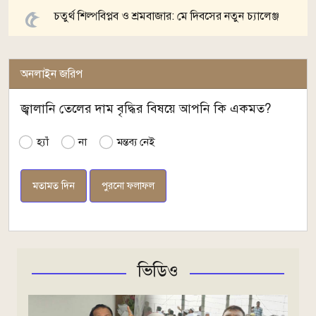
চতুর্থ শিল্পবিপ্লব ও শ্রমবাজার: মে দিবসের নতুন চ্যালেঞ্জ
অনলাইন জরিপ
জ্বালানি তেলের দাম বৃদ্ধির বিষয়ে আপনি কি একমত?
হ্যাঁ
না
মন্তব্য নেই
পুরনো ফলাফল
ভিডিও