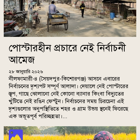
পোস্টারহীন প্রচারে নেই নির্বাচনী
আমেজ
২৮ জানুয়ারি ২০২৬
নীলফামারী-৪ (সৈয়দপুর-কিশোরগঞ্জ) আসনে এবারের
নির্বাচনের দৃশ্যপট সম্পূর্ণ আলাদা। দেয়ালে নেই পোস্টারের
স্তূপ, গাছে ঝোলানো নেই কোনো ব্যানার কিংবা বিদ্যুতের
খুঁটিতে নেই রঙিন ফেস্টুন। নির্বাচনের সময় চিরচেনা এই
দৃশ্যগুলোর অনুপস্থিতিতে শহর ও গ্রাম উভয় স্থনেই ফিরেছে
এক অভূতপূর্ব পরিচ্ছন্নতা।...