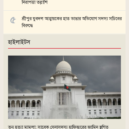
নিরাপত্তা তল্লাশি
শ্রীপুর যুবদল আহ্বায়কের হাত ভাঙার অভিযোগ সদস্য সচিবের
বিরুদ্ধে
হাইলাইটস
তনু হত্যা মামলা: সাবেক সেনাসদস্য হাফিজুরের জামিন স্থগিত
জলবায়ু পরিবর্তনের প্রভাবে কমতে পারে মানুষের উচ্চতা
সব খবর
তনু হত্যা মামলা: সাবেক সেনাসদস্য হাফিজুরের জামিন স্থগিত