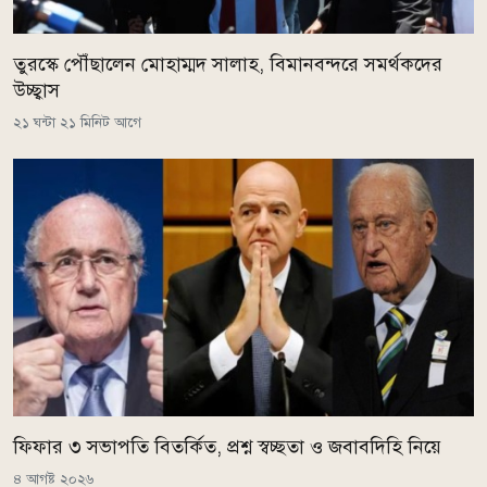
তুরস্কে পৌঁছালেন মোহাম্মদ সালাহ, বিমানবন্দরে সমর্থকদের
উচ্ছ্বাস
২১ ঘন্টা ২১ মিনিট আগে
ফিফার ৩ সভাপতি বিতর্কিত, প্রশ্ন স্বচ্ছতা ও জবাবদিহি নিয়ে
৪ আগষ্ট ২০২৬