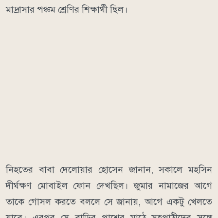
মাদ্রাসার পঞ্চম শ্রেণির শিক্ষার্থী ছিল।
নিহতের বাবা দেলোয়ার হোসেন জানান, সকালে মহসিন
দীর্ঘক্ষণ মোবাইল ফোন দেখছিল। জুমার নামাজের আগে
তাকে গোসল করতে বললে সে জানায়, আগে একটু খেলতে
যাবে। এরপর সে বাড়ির পাশের মাঠে সহপাঠীদের সঙ্গে